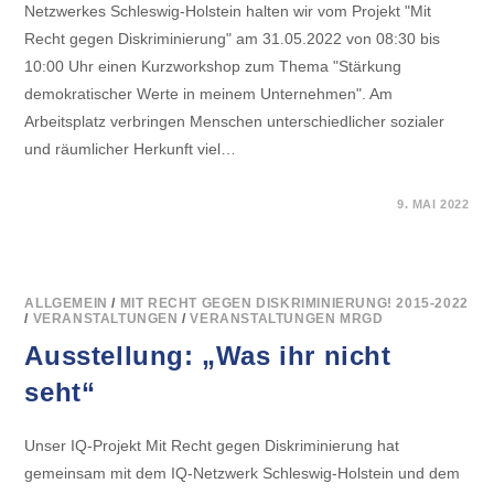
Netzwerkes Schleswig-Holstein halten wir vom Projekt "Mit
Recht gegen Diskriminierung" am 31.05.2022 von 08:30 bis
10:00 Uhr einen Kurzworkshop zum Thema "Stärkung
demokratischer Werte in meinem Unternehmen". Am
Arbeitsplatz verbringen Menschen unterschiedlicher sozialer
und räumlicher Herkunft viel…
FÜR
KOMMENTARE DEAKTIVIERT
9. MAI 2022
ONLINE-
VERANSTALTUNG
ZUM
THEMA
„STÄRKUNG
DEMOKRATISCHER
WERTE
ALLGEMEIN
/
MIT RECHT GEGEN DISKRIMINIERUNG! 2015-2022
IN
/
VERANSTALTUNGEN
/
VERANSTALTUNGEN MRGD
MEINEM
UNTERNEHMEN“
Ausstellung: „Was ihr nicht
seht“
Unser IQ-Projekt Mit Recht gegen Diskriminierung hat
gemeinsam mit dem IQ-Netzwerk Schleswig-Holstein und dem