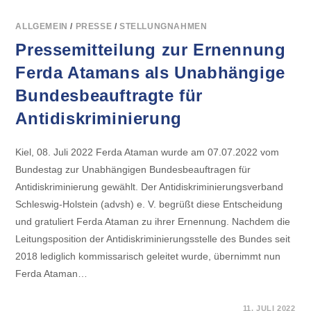
MIT
DEM
BERLINER
ALLGEMEIN
/
PRESSE
/
STELLUNGNAHMEN
LANDESANTIDISKRIMINIERUNG
–
Pressemitteilung zur Ernennung
EIN
VORBILD
Ferda Atamans als Unabhängige
FÜR
SCHLESWIG-
HOLSTEIN!?“
Bundesbeauftragte für
–
FACHVERANSTALTUNG
Antidiskriminierung
DES
ANTIDISKRIMINIERUNGSVERBAN
SCHLESWIG-
HOLSTEIN
Kiel, 08. Juli 2022 Ferda Ataman wurde am 07.07.2022 vom
(ADVSH)
E.V.
Bundestag zur Unabhängigen Bundesbeauftragen für
AM
26.
Antidiskriminierung gewählt. Der Antidiskriminierungsverband
OKTOBER
2022
Schleswig-Holstein (advsh) e. V. begrüßt diese Entscheidung
und gratuliert Ferda Ataman zu ihrer Ernennung. Nachdem die
Leitungsposition der Antidiskriminierungsstelle des Bundes seit
2018 lediglich kommissarisch geleitet wurde, übernimmt nun
Ferda Ataman…
FÜR
KOMMENTARE DEAKTIVIERT
11. JULI 2022