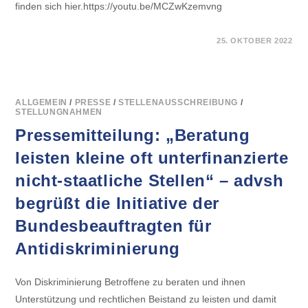
finden sich hier.https://youtu.be/MCZwKzemvng
FÜR
KOMMENTARE DEAKTIVIERT
25. OKTOBER 2022
NEUES
ERKLÄR-
VIDEO:
UNFALLVERSICHERUNG
–
WAS
IST
ALLGEMEIN
/
PRESSE
/
STELLENAUSSCHREIBUNG
/
WICHTIG?
STELLUNGNAHMEN
Pressemitteilung: „Beratung
leisten kleine oft unterfinanzierte
nicht-staatliche Stellen“ – advsh
begrüßt die Initiative der
Bundesbeauftragten für
Antidiskriminierung
Von Diskriminierung Betroffene zu beraten und ihnen
Unterstützung und rechtlichen Beistand zu leisten und damit