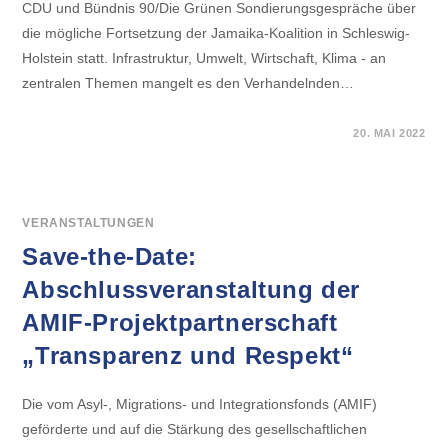
CDU und Bündnis 90/Die Grünen Sondierungsgespräche über
die mögliche Fortsetzung der Jamaika-Koalition in Schleswig-
Holstein statt. Infrastruktur, Umwelt, Wirtschaft, Klima - an
zentralen Themen mangelt es den Verhandelnden…
FÜR
KOMMENTARE DEAKTIVIERT
20. MAI 2022
GEMEINSAME
PRESSEERKLÄRUNG
ZU
DEN
SONDIERUNGSGESPRÄCHEN
IN
SCHLESWIG-
VERANSTALTUNGEN
HOLSTEIN:
GLEICHBEHANDLUNG,
Save-the-Date:
INTEGRATIONSFÖRDERUNG,
GESUNDHEIT
Abschlussveranstaltung der
FÜR
ALLE
UND
AMIF-Projektpartnerschaft
EIN
EINWANDERUNGSMINISTERIUM
„Transparenz und Respekt“
Die vom Asyl-, Migrations- und Integrationsfonds (AMIF)
geförderte und auf die Stärkung des gesellschaftlichen