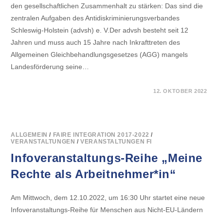
den gesellschaftlichen Zusammenhalt zu stärken: Das sind die
zentralen Aufgaben des Antidiskriminierungsverbandes
Schleswig-Holstein (advsh) e. V.Der advsh besteht seit 12
Jahren und muss auch 15 Jahre nach Inkrafttreten des
Allgemeinen Gleichbehandlungsgesetzes (AGG) mangels
Landesförderung seine…
FÜR
KOMMENTARE DEAKTIVIERT
12. OKTOBER 2022
PRESSEMITTEILUNG:
„BERATUNG
LEISTEN
KLEINE
OFT
UNTERFINANZIERTE
NICHT-
ALLGEMEIN
/
FAIRE INTEGRATION 2017-2022
/
STAATLICHE
VERANSTALTUNGEN
/
VERANSTALTUNGEN FI
STELLEN“
–
Infoveranstaltungs-Reihe „Meine
ADVSH
BEGRÜSST D
Rechte als Arbeitnehmer*in“
IE I
NITIATIVE D
ER B
UNDESBEAUFTRAGTEN F
Am Mittwoch, dem 12.10.2022, um 16:30 Uhr startet eine neue
ÜR A
NTIDISKRIMINIERUNG
Infoveranstaltungs-Reihe für Menschen aus Nicht-EU-Ländern