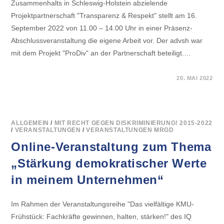
Zusammenhalts in Schleswig-Holstein abzielende
Projektpartnerschaft "Transparenz & Respekt" stellt am 16.
September 2022 von 11.00 – 14.00 Uhr in einer Präsenz-
Abschlussveranstaltung die eigene Arbeit vor. Der advsh war
mit dem Projekt "ProDiv" an der Partnerschaft beteiligt.…
FÜR
KOMMENTARE DEAKTIVIERT
20. MAI 2022
SAVE-
THE-
DATE:
ABSCHLUSSVERANSTALTUNG
DER
AMIF-
PROJEKTPARTNERSCHAFT
ALLGEMEIN
/
MIT RECHT GEGEN DISKRIMINIERUNG! 2015-2022
„TRANSPARENZ
/
VERANSTALTUNGEN
/
VERANSTALTUNGEN MRGD
UND
RESPEKT“
Online-Veranstaltung zum Thema
„Stärkung demokratischer Werte
in meinem Unternehmen“
Im Rahmen der Veranstaltungsreihe "Das vielfältige KMU-
Frühstück: Fachkräfte gewinnen, halten, stärken!" des IQ