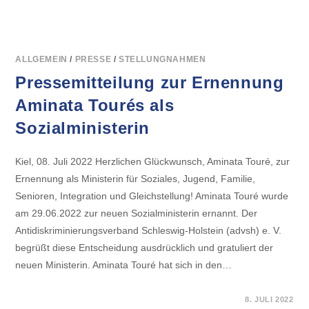
PRESSEMITTEILUNG
ZUR
ERNENNUNG
FERDA
ATAMANS
ALS
UNABHÄNGIGE
ALLGEMEIN
/
PRESSE
/
STELLUNGNAHMEN
BUNDESBEAUFTRAGTE
FÜR
Pressemitteilung zur Ernennung
ANTIDISKRIMINIERUNG
Aminata Tourés als
Sozialministerin
Kiel, 08. Juli 2022 Herzlichen Glückwunsch, Aminata Touré, zur
Ernennung als Ministerin für Soziales, Jugend, Familie,
Senioren, Integration und Gleichstellung! Aminata Touré wurde
am 29.06.2022 zur neuen Sozialministerin ernannt. Der
Antidiskriminierungsverband Schleswig-Holstein (advsh) e. V.
begrüßt diese Entscheidung ausdrücklich und gratuliert der
neuen Ministerin. Aminata Touré hat sich in den…
FÜR
KOMMENTARE DEAKTIVIERT
8. JULI 2022
PRESSEMITTEILUNG