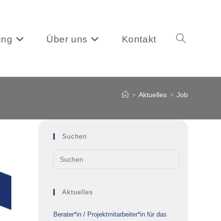
ung
Über uns
Kontakt
Website-
>
Aktuelles
>
Job
Suche
Suchen
umschalten
Aktuelles
Berater*in / Projektmitarbeiter*in für das