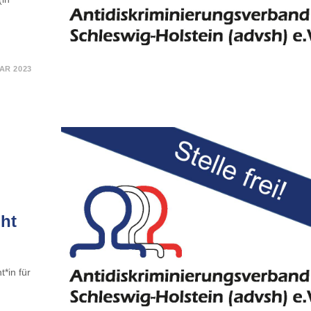
AR 2023
n
ht
*in für