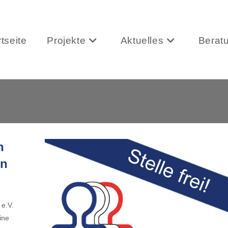
rtseite
Projekte
Aktuelles
Berat
n
on
 e.V.
ine