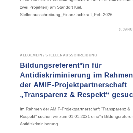
zwei Projekten) am Standort Kiel.
Stellenausschreibung_Finanzfachkraft_Feb-2026
FÜR
KOMMENTARE DEAKTIVIERT
3. JANU
EIN*E
PROJEKTMITARBEITER*IN
ALS
ADMINISTRATIVE
PROJEKTVERWALTUNG
AB
ALLGEMEIN
/
STELLENAUSSCHREIBUNG
SOFORT
GESUCHT!
Bildungsreferent*in für
Antidiskriminierung im Rahme
der AMIF-Projektpartnerschaft
„Transparenz & Respekt“ gesuc
Im Rahmen der AMIF-Projektpartnerschaft "Transparenz &
Respekt" suchen wir zum 01.01.2021 eine*n Bildungsreferent
Antidiskrimininerung