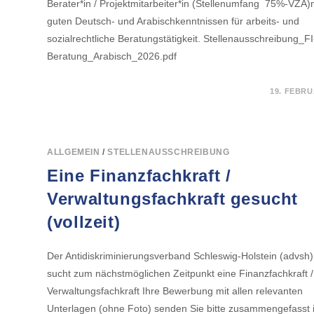
Berater*in / Projektmitarbeiter*in (Stellenumfang 75%-VZÄ)
guten Deutsch- und Arabischkenntnissen für arbeits- und
sozialrechtliche Beratungstätigkeit. Stellenausschreibung_FI
Beratung_Arabisch_2026.pdf
FÜR
KOMMENTARE DEAKTIVIERT
19. FEBRU
BERATER*IN
/
PROJEKTMITARBEITER*IN
FÜR
DAS
PROJEKT
ALLGEMEIN
/
STELLENAUSSCHREIBUNG
„FAIRE
INTEGRATION
Eine Finanzfachkraft /
SCHLESWIG-
HOLSTEIN“
GESUCHT
Verwaltungsfachkraft gesucht
(vollzeit)
Der Antidiskriminierungsverband Schleswig-Holstein (advsh)
sucht zum nächstmöglichen Zeitpunkt eine Finanzfachkraft /
Verwaltungsfachkraft Ihre Bewerbung mit allen relevanten
Unterlagen (ohne Foto) senden Sie bitte zusammengefasst i