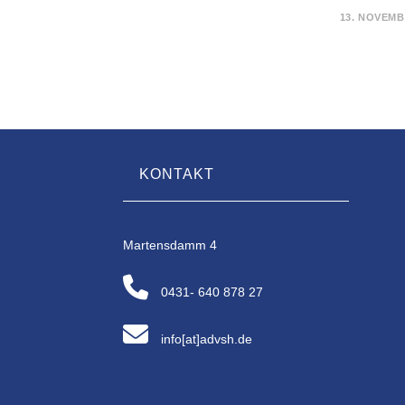
FÜR
KOMMENTARE DEAKTIVIERT
13. NOVEMB
BILDUNGSREFERENT*IN
FÜR
ANTIDISKRIMINIERUNG
IM
RAHMEN
DER
AMIF-
PROJEKTPARTNERSCHAF
„TRANSPARENZ
&
RESPEKT“
GESUCHT
KONTAKT
Martensdamm 4
0431- 640 878 27
info[at]advsh.de