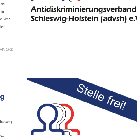
ens
ehr
ng von
eil
AR 2023
ng
leswig-
(in