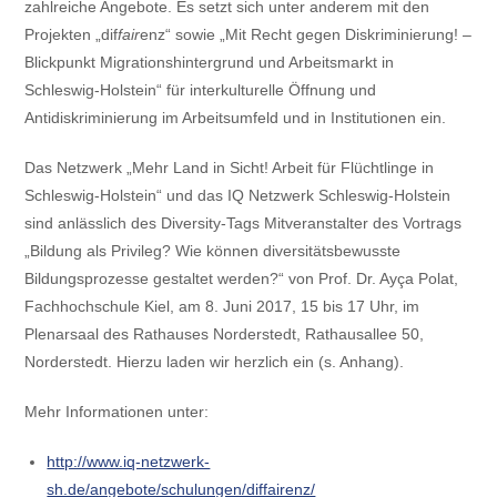
zahlreiche Angebote. Es setzt sich unter anderem mit den
Projekten „dif
fair
enz“ sowie „Mit Recht gegen Diskriminierung! –
Blickpunkt Migrationshintergrund und Arbeitsmarkt in
Schleswig-Holstein“ für interkulturelle Öffnung und
Antidiskriminierung im Arbeitsumfeld und in Institutionen ein.
Das Netzwerk „Mehr Land in Sicht! Arbeit für Flüchtlinge in
Schleswig-Holstein“ und das IQ Netzwerk Schleswig-Holstein
sind anlässlich des Diversity-Tags Mitveranstalter des Vortrags
„Bildung als Privileg? Wie können diversitätsbewusste
Bildungsprozesse gestaltet werden?“ von Prof. Dr. Ayça Polat,
Fachhochschule Kiel, am 8. Juni 2017, 15 bis 17 Uhr, im
Plenarsaal des Rathauses Norderstedt, Rathausallee 50,
Norderstedt. Hierzu laden wir herzlich ein (s. Anhang).
Mehr Informationen unter:
http://www.iq-netzwerk-
sh.de/angebote/schulungen/diffairenz/