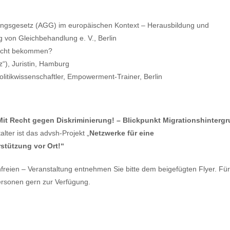
ngsgesetz (AGG) im europäischen Kontext – Herausbildung und
 von Gleichbehandlung e. V., Berlin
echt bekommen?
“), Juristin, Hamburg
itikwissenschaftler, Empowerment-Trainer, Berlin
Mit Recht gegen Diskriminierung! – Blickpunkt Migrationshinterg
talter ist das advsh-Projekt „
Netzwerke für
eine
rstützung vor Ort!“
nfreien – Veranstaltung entnehmen Sie bitte dem beigefügten Flyer. Fü
rsonen gern zur Verfügung.