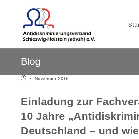
Sta
Zum
Blog
Inhalt
springen
Beitrag
7. November 2016
veröffentlicht:
Einladung zur Fachver
10 Jahre „Antidiskrim
Deutschland – und wie 