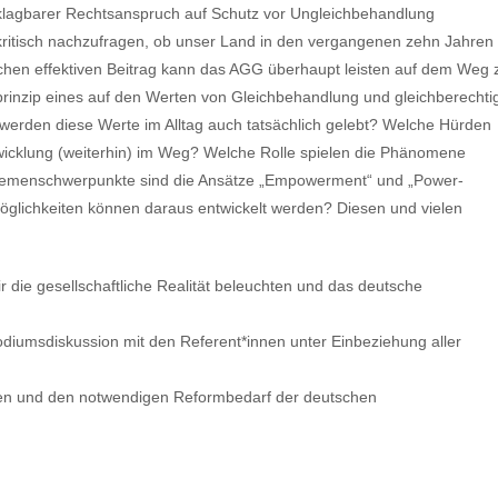
nklagbarer Rechtsanspruch auf Schutz vor Ungleichbehandlung
kritisch nachzufragen, ob unser Land in den vergangenen zehn Jahren
elchen effektiven Beitrag kann das AGG überhaupt leisten auf dem Weg 
ndprinzip eines auf den Werten von Gleichbehandlung und gleichberechti
erden diese Werte im Alltag auch tatsächlich gelebt? Welche Hürden
icklung (weiterhin) im Weg? Welche Rolle spielen die Phänomene
Themenschwerpunkte sind die Ansätze „Empowerment“ und „Power-
öglichkeiten können daraus entwickelt werden? Diesen und vielen
 die gesellschaftliche Realität beleuchten und das deutsche
diumsdiskussion mit den Referent*innen unter Einbeziehung aller
sen und den notwendigen Reformbedarf der deutschen