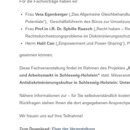
Für die Fachvorträge haben wir
Frau
Vera Egenberger
(„Das Allgemeine Gleichbehandlu
Potentiale“), Geschäftsführerin des Büros zur Umsetzung
Frau
Prof.in i.R. Dr. Sybille Raasch
(„Recht haben – R
Rechtsdurchsetzungsprobleme im Diskriminierungsschutz
Herrn
Halil Can
(„Empowerment und Power-Sharing“), Pol
gewinnen können.
Diese Fachveranstaltung findet im Rahmen des Projektes
„
und Arbeitsmarkt in Schleswig-Holstein“
statt. Mitverans
Antidiskriminierungskultur in Schleswig-Holstein: Unte
Nähere Informationen zur – für Sie selbstverständlich koste
Rückfragen stehen Ihnen die dort angegebenen Ansprechpe
Wir freuen uns auf Ihre Teilnahme!
Zum Download:
Flyer der Veranstaltung