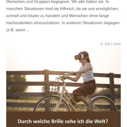
Menschen und Gruppen begegnen. Wir alle haben sie. In
manchen Situationen sind sie hilfreich, da sie uns ermöglichen,
schnell und intuitiv zu handeln und Menschen ohne lange
nachzudenken einzuschätzen. In anderen Situationen dagegen
(z.B. wenn…
FÜR
KOMMENTARE DEAKTIVIERT
8. JULI 2020
ONLINE-
WORKSHOP
„UNCONSCIOUS
BIAS
–
DURCH
WELCHE
BRILLE
SEHE
ICH
DIE
WELT?“
AM
20.08.2020