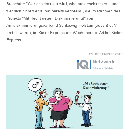
Broschüre "Wer diskriminiert wird, wird ausgeschlossen – und
wer sich nicht wehrt, hat bereits verloren!“, die im Rahmen des
Projekts "Mit Recht gegen Diskriminierung!" vom
Antidiskriminierungsverband Schleswig-Holstein (advsh) e. V.
erstellt wurde, im Kieler Express am Wochenende. Artikel Kieler
Express…
FÜR
KOMMENTARE DEAKTIVIERT
29. DEZEMBER 2018
BERICHT
DES
KIELER
EXPRESS
AM
WOCHENENDE:
HANDREICHUNG
ZUM
EMPOWERMENT
DURCH
RECHTSSCHUTZ