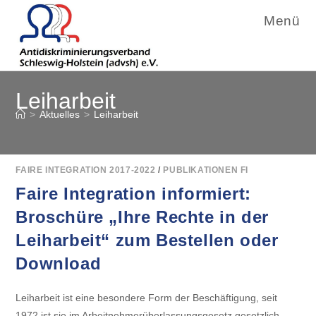
Menü
Zum
Leiharbeit
Inhalt
springen
>
Aktuelles
>
Leiharbeit
FAIRE INTEGRATION 2017-2022
/
PUBLIKATIONEN FI
Faire Integration informiert:
Broschüre „Ihre Rechte in der
Leiharbeit“ zum Bestellen oder
Download
Leiharbeit ist eine besondere Form der Beschäftigung, seit
1972 ist sie im Arbeitnehmerüberlassungsgesetz gesetzlich