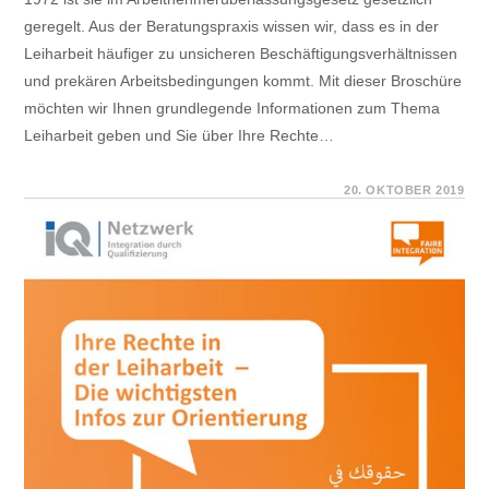
geregelt. Aus der Beratungspraxis wissen wir, dass es in der
Leiharbeit häufiger zu unsicheren Beschäftigungsverhältnissen
und prekären Arbeitsbedingungen kommt. Mit dieser Broschüre
möchten wir Ihnen grundlegende Informationen zum Thema
Leiharbeit geben und Sie über Ihre Rechte…
FÜR
KOMMENTARE DEAKTIVIERT
20. OKTOBER 2019
FAIRE
INTEGRATION
INFORMIERT:
BROSCHÜRE
„IHRE
RECHTE
IN
DER
LEIHARBEIT“
ZUM
BESTELLEN
ODER
DOWNLOAD