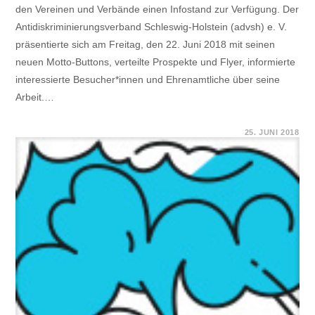
den Vereinen und Verbände einen Infostand zur Verfügung. Der
Antidiskriminierungsverband Schleswig-Holstein (advsh) e. V.
präsentierte sich am Freitag, den 22. Juni 2018 mit seinen
neuen Motto-Buttons, verteilte Prospekte und Flyer, informierte
interessierte Besucher*innen und Ehrenamtliche über seine
Arbeit.…
FÜR
KOMMENTARE DEAKTIVIERT
25. JUNI 2018
KIELER
WOCHE
2018
–
INFORMATIONSSTAND
FÜR
BESUCHER*INNEN
UND
EHRENAMTLICHE