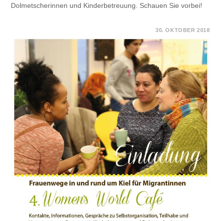
Dolmetscherinnen und Kinderbetreuung. Schauen Sie vorbei!
FÜR
KOMMENTARE DEAKTIVIERT
30. OKTOBER 2018
EINLADUNG
ZUM
4.
WOMEN’S
WORLD
CAFÉ
AM
17.11.2018