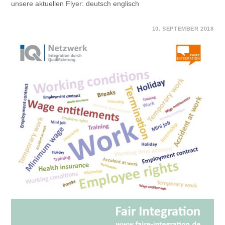
unsere aktuellen Flyer: deutsch englisch
FÜR
KOMMENTARE DEAKTIVIERT
10. SEPTEMBER 2018
NEUE
FLYER
FÜR
IQ
FAIRE
INTEGRATION
AUF
DEUTSCH
UND
ENGLISCH
VERFÜGBAR