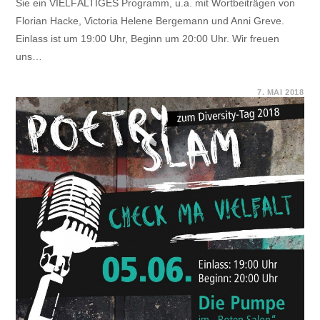
Sie ein VIELFÄLTIGES Programm, u.a. mit Wortbeiträgen von
Florian Hacke, Victoria Helene Bergemann und Anni Greve.
Einlass ist um 19:00 Uhr, Beginn um 20:00 Uhr. Wir freuen
uns…
FÜR
KOMMENTARE DEAKTIVIERT
7. MAI 2018
EINLADUNG
ZUM
POETRY
SLAM
AM
DIVERSITY-
TAG,
DEM
05.06.2018