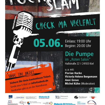
MA
VIELFALT“