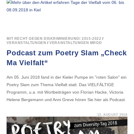
TAGE
DER
VIELFALT
VOM
06.
BIS
08.09.2018
IN
KIEL
MIT RECHT GEGEN DISKRIMINIERUNG! 2015-2022
/
VERANSTALTUNGEN
/
VERANSTALTUNGEN MRGD
Podcast zum Poetry Slam „Check
Ma Vielfalt“
Am 05. Juni 2018 fand in der Kieler Pumpe im "roten Salon" ein
Poetry Slam zum Thema Vielfalt statt. Das VIELFÄLTIGE
Programm, u.a. mit Wortbeiträgen von Florian Hacke, Victoria
Helene Bergemann und Anni Greve hören Sie hier als Podcast.
FÜR
KOMMENTARE DEAKTIVIERT
13. AUGUST 2018
PODCAST
ZUM
POETRY
SLAM
„CHECK