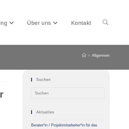
ung
Über uns
Kontakt
Website-
>
Allgemein
Suche
Suchen
r
umschalten
Aktuelles
Berater*in / Projektmitarbeiter*in für das