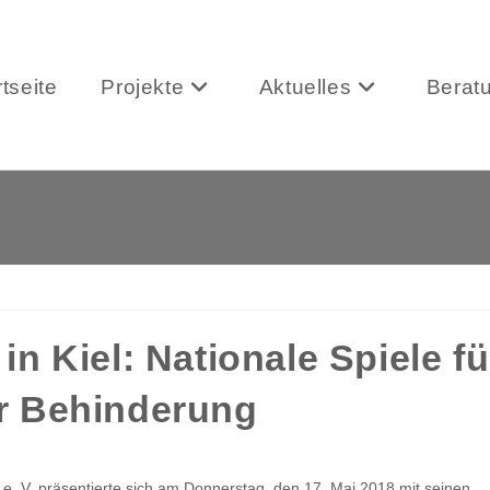
rtseite
Projekte
Aktuelles
Berat
n Kiel: Nationale Spiele fü
r Behinderung
 e. V. präsentierte sich am Donnerstag, den 17. Mai 2018 mit seinen