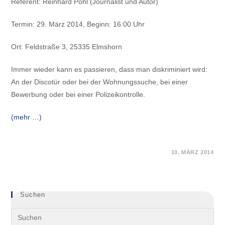
Referent: Reinhard Pohl (Journalist und Autor)
Termin: 29. März 2014, Beginn: 16:00 Uhr
Ort: Feldstraße 3, 25335 Elmshorn
Immer wieder kann es passieren, dass man diskriminiert wird:
An der Discotür oder bei der Wohnungssuche, bei einer
Bewerbung oder bei einer Polizeikontrolle.
(mehr …)
FÜR
KOMMENTARE DEAKTIVIERT
10. MÄRZ 2014
VERANSTALTUNG
DISKRIMINIERUNG:
SIE
KÖNNEN
SICH
WEHREN!
Suchen