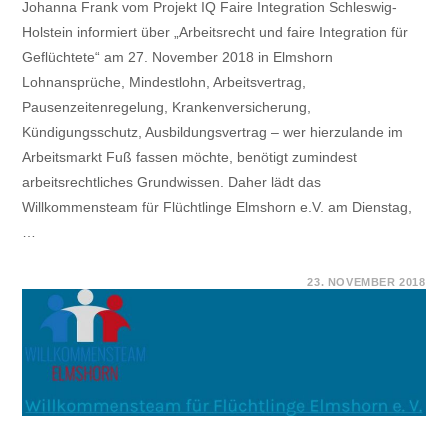
Johanna Frank vom Projekt IQ Faire Integration Schleswig-
Holstein informiert über „Arbeitsrecht und faire Integration für
Geflüchtete“ am 27. November 2018 in Elmshorn
Lohnansprüche, Mindestlohn, Arbeitsvertrag,
Pausenzeitenregelung, Krankenversicherung,
Kündigungsschutz, Ausbildungsvertrag – wer hierzulande im
Arbeitsmarkt Fuß fassen möchte, benötigt zumindest
arbeitsrechtliches Grundwissen. Daher lädt das
Willkommensteam für Flüchtlinge Elmshorn e.V. am Dienstag,
…
FÜR
KOMMENTARE DEAKTIVIERT
23. NOVEMBER 2018
IQ
FAIRE
INTEGRATION
SCHLESWIG-
HOLSTEIN
BIETET
AM
27.11.2018
IN
ELMSHORN
EINE
INFORMATIONSVERANSTALTUN