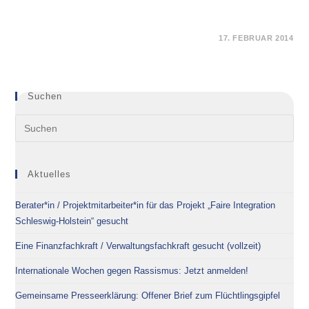
FÜR
KOMMENTARE DEAKTIVIERT
17. FEBRUAR 2014
BERUFSBEGLEITENDER
WEITERBILDUNGSMASTER
„MANAGEMENT
VON
DIVERSITY,
GLEICHSTELLUNG
Suchen
UND
ANTIDISKRIMINIERUNG“
AN
DER
UNIVERSITÄT
KIEL
Aktuelles
Berater*in / Projektmitarbeiter*in für das Projekt „Faire Integration
Schleswig-Holstein“ gesucht
Eine Finanzfachkraft / Verwaltungsfachkraft gesucht (vollzeit)
Internationale Wochen gegen Rassismus: Jetzt anmelden!
Gemeinsame Presseerklärung: Offener Brief zum Flüchtlingsgipfel