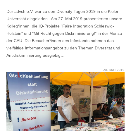
Der advsh e.V. war zu den Diversity-Tagen 2019 in die Kieler
Universität eingeladen. Am 27. Mai 2019 präsentierten unsere
Kolleg*innen die IQ-Projekte "Faire Integration Schleswig-
Holstein" und "Mit Recht gegen Diskriminierung!" in der Mensa
der CAU. Die Besucher*innen des Infostands nahmen das
vielfältige Informationsangebot zu den Themen Diversität und
Antidiskriminierung ausgiebig…
FÜR
KOMMENTARE DEAKTIVIERT
28. MAI 2019
INFOSTAND
BEI
DEN
DIVERSITY
TAGEN
DER
CHRISTIAN-
ALBRECHTS-
UNIVERSITÄT
ZU
KIEL