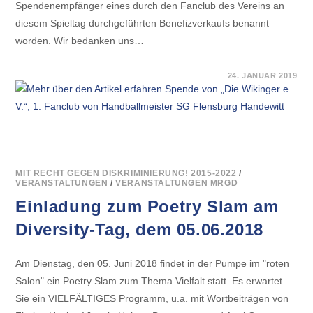
Spendenempfänger eines durch den Fanclub des Vereins an
diesem Spieltag durchgeführten Benefizverkaufs benannt
worden. Wir bedanken uns…
FÜR
KOMMENTARE DEAKTIVIERT
24. JANUAR 2019
SPENDE
VON
„DIE
WIKINGER
E.
V.“,
1.
FANCLUB
VON
HANDBALLMEISTER
MIT RECHT GEGEN DISKRIMINIERUNG! 2015-2022
/
SG
VERANSTALTUNGEN
/
VERANSTALTUNGEN MRGD
FLENSBURG
HANDEWITT
Einladung zum Poetry Slam am
Diversity-Tag, dem 05.06.2018
Am Dienstag, den 05. Juni 2018 findet in der Pumpe im "roten
Salon" ein Poetry Slam zum Thema Vielfalt statt. Es erwartet
Sie ein VIELFÄLTIGES Programm, u.a. mit Wortbeiträgen von