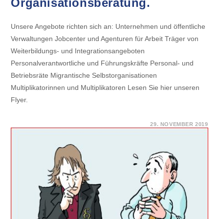
Organisationsberatung.
Unsere Angebote richten sich an: Unternehmen und öffentliche
Verwaltungen Jobcenter und Agenturen für Arbeit Träger von
Weiterbildungs- und Integrationsangeboten
Personalverantwortliche und Führungskräfte Personal- und
Betriebsräte Migrantische Selbstorganisationen
Multiplikatorinnen und Multiplikatoren Lesen Sie hier unseren
Flyer.
FÜR
KOMMENTARE DEAKTIVIERT
29. NOVEMBER 2019
NEUER
FLYER
ERSCHIENEN:
„MIT
RECHT
GEGEN
DISKRIMINIERUNG!
FÜR
GERECHTIGKEIT
IM
ARBEITSLEBEN.“
WORKSHOPS.
SEMINARE.
ORGANISATIONSBERATUNG.