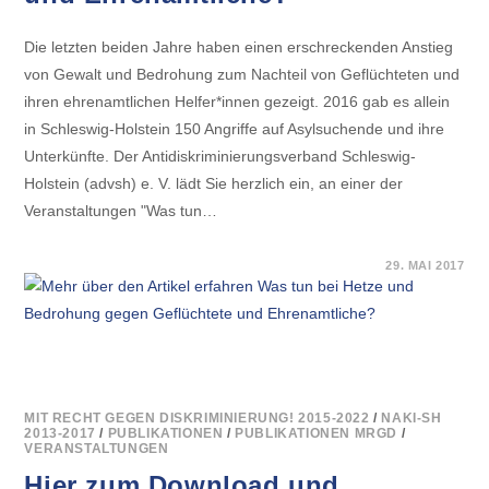
Die letzten beiden Jahre haben einen erschreckenden Anstieg
von Gewalt und Bedrohung zum Nachteil von Geflüchteten und
ihren ehrenamtlichen Helfer*innen gezeigt. 2016 gab es allein
in Schleswig-Holstein 150 Angriffe auf Asylsuchende und ihre
Unterkünfte. Der Antidiskriminierungsverband Schleswig-
Holstein (advsh) e. V. lädt Sie herzlich ein, an einer der
Veranstaltungen "Was tun…
FÜR
KOMMENTARE DEAKTIVIERT
29. MAI 2017
WAS
TUN
BEI
HETZE
UND
BEDROHUNG
GEGEN
GEFLÜCHTETE
UND
EHRENAMTLICHE?
MIT RECHT GEGEN DISKRIMINIERUNG! 2015-2022
/
NAKI-SH
2013-2017
/
PUBLIKATIONEN
/
PUBLIKATIONEN MRGD
/
VERANSTALTUNGEN
Hier zum Download und