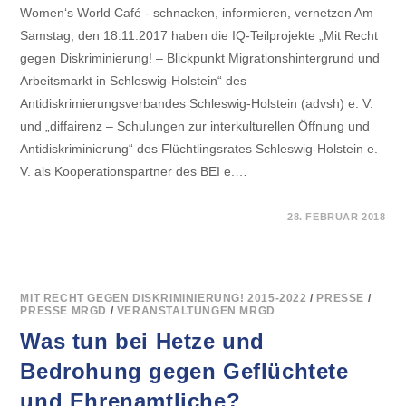
Women‘s World Café - schnacken, informieren, vernetzen Am
Samstag, den 18.11.2017 haben die IQ-Teilprojekte „Mit Recht
gegen Diskriminierung! – Blickpunkt Migrationshintergrund und
Arbeitsmarkt in Schleswig-Holstein“ des
Antidiskrimierungsverbandes Schleswig-Holstein (advsh) e. V.
und „diffairenz – Schulungen zur interkulturellen Öffnung und
Antidiskriminierung“ des Flüchtlingsrates Schleswig-Holstein e.
V. als Kooperationspartner des BEI e.…
FÜR
KOMMENTARE DEAKTIVIERT
28. FEBRUAR 2018
WOMEN’S
WORLD
CAFÉ,
18.11.2017,
UND
ERZÄHL-
CAFÉ,
MIT RECHT GEGEN DISKRIMINIERUNG! 2015-2022
/
PRESSE
/
20.11.2017
PRESSE MRGD
/
VERANSTALTUNGEN MRGD
Was tun bei Hetze und
Bedrohung gegen Geflüchtete
und Ehrenamtliche?