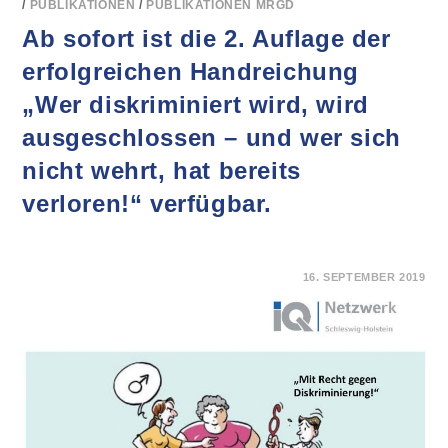
/
PUBLIKATIONEN
/
PUBLIKATIONEN MRGD
Ab sofort ist die 2. Auflage der
erfolgreichen Handreichung
„Wer diskriminiert wird, wird
ausgeschlossen – und wer sich
nicht wehrt, hat bereits
verloren!“ verfügbar.
FÜR
KOMMENTARE DEAKTIVIERT
16. SEPTEMBER 2019
AB
SOFORT
IST
DIE
2.
AUFLAGE
DER
ERFOLGREICHEN
HANDREICHUNG
„WER
DISKRIMINIERT
WIRD,
WIRD