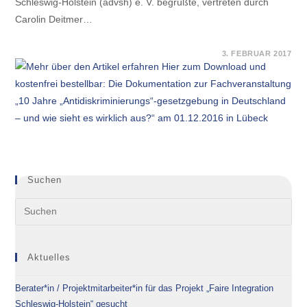
Schleswig-Holstein (advsh) e. V. begrüßte, vertreten durch
Carolin Deitmer…
FÜR
KOMMENTARE DEAKTIVIERT
3. FEBRUAR 2017
HIER
ZUM
DOWNLOAD
UND
KOSTENFREI
BESTELLBAR:
DIE
DOKUMENTATION
ZUR
FACHVERANSTALTUNG
„10
JAHRE
„ANTIDISKRIMINIERUNGS“-
GESETZGEBUNG
Suchen
IN
DEUTSCHLAND
–
UND
WIE
SIEHT
ES
WIRKLICH
Aktuelles
AUS?“
AM
01.12.2016
IN
Berater*in / Projektmitarbeiter*in für das Projekt „Faire Integration
LÜBECK
Schleswig-Holstein“ gesucht