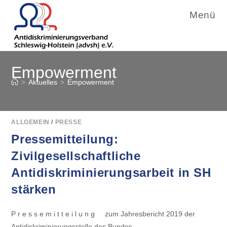
Menü
Zum
Empowerment
Inhalt
springen
>
Aktuelles
>
Empowerment
ALLGEMEIN
/
PRESSE
Pressemitteilung:
Zivilgesellschaftliche
Antidiskriminierungsarbeit in SH
stärken
P r e s s e m i t t e i l u n g zum Jahresbericht 2019 der
Antidiskriminierungsstelle des Bundes