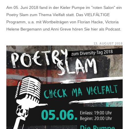
Am 05. Juni 2018 fand in der Kieler Pumpe im "roten Salon" ein
Poetry Slam zum Thema Vielfalt statt. Das VIELFÄLTIGE
Programm, u.a. mit Wortbeiträgen von Florian Hacke, Victoria
Helene Bergemann und Anni Greve hören Sie hier als Podcast.
FÜR
KOMMENTARE DEAKTIVIERT
13. AUGUST 2018
PODCAST
ZUM
POETRY
SLAM
„CHECK
MA
VIELFALT“