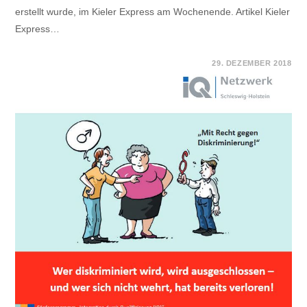
erstellt wurde, im Kieler Express am Wochenende. Artikel Kieler
Express…
FÜR
KOMMENTARE DEAKTIVIERT
29. DEZEMBER 2018
BERICHT
DES
KIELER
EXPRESS
AM
WOCHENENDE:
HANDREICHUNG
ZUM
EMPOWERMENT
DURCH
RECHTSSCHUTZ