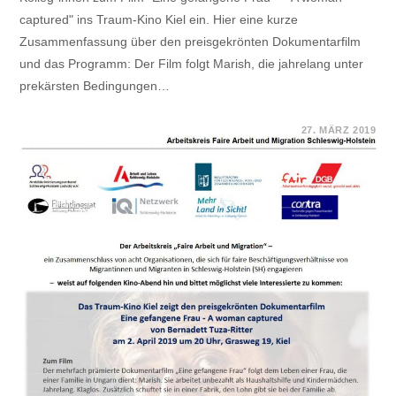
captured" ins Traum-Kino Kiel ein. Hier eine kurze
Zusammenfassung über den preisgekrönten Dokumentarfilm
und das Programm: Der Film folgt Marish, die jahrelang unter
prekärsten Bedingungen…
FÜR
KOMMENTARE DEAKTIVIERT
27. MÄRZ 2019
ARBEITSKREIS
FAIRE
ARBEIT
UND
MIGRATION
SCHLESWIG-
HOLSTEIN
ZEIGT
AM
02.04.2019
DEN
DOKUMENTARFILM
„EINE
GEFANGENE
FRAU“
IM
TRAUM-
KINO
KIEL