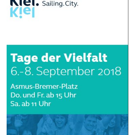
VIELFALT
VOM
06.
BIS
08.09.2018
IN
KIEL