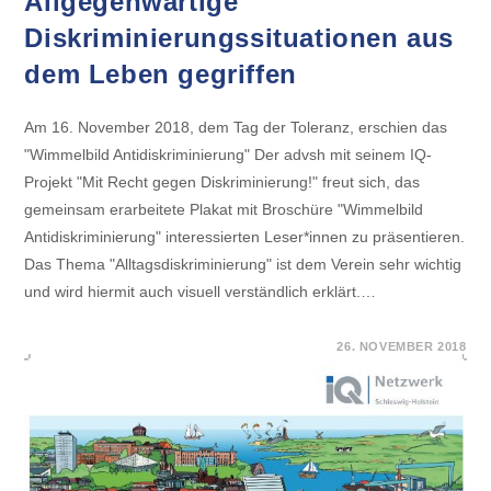
Allgegenwärtige
Diskriminierungssituationen aus
dem Leben gegriffen
Am 16. November 2018, dem Tag der Toleranz, erschien das
"Wimmelbild Antidiskriminierung" Der advsh mit seinem IQ-
Projekt "Mit Recht gegen Diskriminierung!" freut sich, das
gemeinsam erarbeitete Plakat mit Broschüre "Wimmelbild
Antidiskriminierung" interessierten Leser*innen zu präsentieren.
Das Thema "Alltagsdiskriminierung" ist dem Verein sehr wichtig
und wird hiermit auch visuell verständlich erklärt.…
FÜR
KOMMENTARE DEAKTIVIERT
26. NOVEMBER 2018
NEUERSCHEINUNG:
ALLGEGENWÄRTIGE
DISKRIMINIERUNGSSITUATIONE
AUS
DEM
LEBEN
GEGRIFFEN