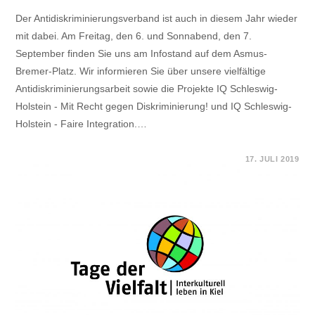
Der Antidiskriminierungsverband ist auch in diesem Jahr wieder
mit dabei. Am Freitag, den 6. und Sonnabend, den 7.
September finden Sie uns am Infostand auf dem Asmus-
Bremer-Platz. Wir informieren Sie über unsere vielfältige
Antidiskriminierungsarbeit sowie die Projekte IQ Schleswig-
Holstein - Mit Recht gegen Diskriminierung! und IQ Schleswig-
Holstein - Faire Integration.…
FÜR
KOMMENTARE DEAKTIVIERT
17. JULI 2019
TAGE
DER
VIELFALT
IN
KIEL
–
INFOSTAND
DES
ADVSH
AM
6.
UND
7.
SEPTEMBER
AUF
DEM
ASMUS-