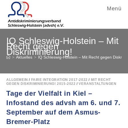
Menü
Zum
IQ Schleswig-Holstein – Mit
Inhalt
Recht gegen
springen
Diskriminierung!
>
Aktuelles
>
IQ Schleswig-Holstein – Mit Recht gegen Diskrimi
ALLGEMEIN
/
FAIRE INTEGRATION 2017-2022
/
MIT RECHT
GEGEN DISKRIMINIERUNG! 2015-2022
/
VERANSTALTUNGEN
Tage der Vielfalt in Kiel –
Infostand des advsh am 6. und 7.
September auf dem Asmus-
Bremer-Platz