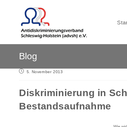
Sta
Zum
Blog
Inhalt
springen
Beitrag
5. November 2013
veröffentlicht:
Diskriminierung in Sch
Bestandsaufnahme
Wie wir