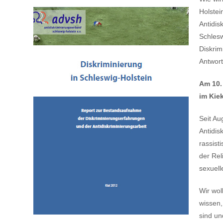
Holstei
Antidis
Schlesw
Diskrim
Antwort
Am 10.
im Kie
Seit Au
Antidis
rassist
der Rel
sexuell
Wir wol
wissen,
sind un