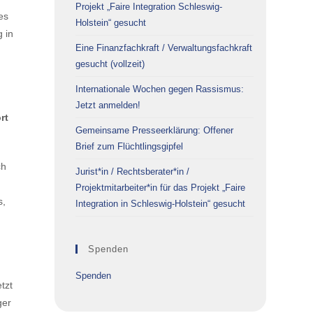
Projekt „Faire Integration Schleswig-
es
Holstein“ gesucht
g in
Eine Finanzfachkraft / Verwaltungsfachkraft
gesucht (vollzeit)
Internationale Wochen gegen Rassismus:
Jetzt anmelden!
rt
Gemeinsame Presseerklärung: Offener
Brief zum Flüchtlingsgipfel
ch
Jurist*in / Rechtsberater*in /
Projektmitarbeiter*in für das Projekt „Faire
s,
Integration in Schleswig-Holstein“ gesucht
Spenden
Spenden
tzt
ger