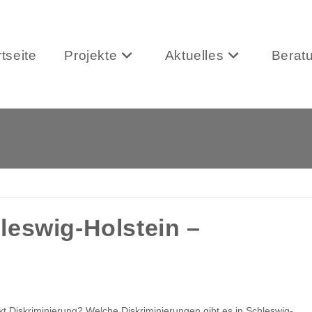
rtseite
Projekte
Aktuelles
Berat
leswig-Holstein –
kt Diskriminierung? Welche Diskriminierungen gibt es in Schleswig-