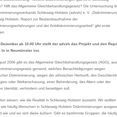
n? Hilft das Allgemeine Gleichbehandlungsgesetz? Die Untersuchung d
kriminierungsverbands Schleswig-Holstein (advsh) e. V. „Diskriminierun
ig-Holstein. Report zur Bestandsaufnahme der
inierungserfahrungen und der Antidiskriminierungsarbeit“ gibt erste
en.
 Dezember ab 10.00 Uhr stellt der advsh das Projekt und den Repo
k In in Neumünster vor.
gust 2006 gibt es das Allgemeine Gleichbehandlungsgesetz (AGG), au
kriminierungsgesetz genannt, welches Benachteiligungen wegen
ischer Diskriminierung, wegen der ethnischen Herkunft, des Geschlecht
igion oder Weltanschauung, einer Behinderung, des Alters oder der
en Identität, verhindern und beseitigen soll.
lten wissen, wie die Realität in Schleswig-Holstein aussieht. Wir wollten
 wie häufig Menschen in Schleswig-Holstein Diskriminierungen ausgese
d wie und wo sich diese äußern. Gibt es bestimmte Gruppen, die häufi