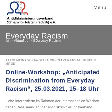
Menü
Zum
Everyday Racism
Inhalt
springen
>
Aktuelles
>
Everyday Racism
ALLGEMEIN
/
VERANSTALTUNGEN
/
VERANSTALTUNGEN
MRGD
Online-Workshop: „Anticipated
Discrimination from Everyday
Racism“, 25.03.2021, 15–18 Uhr
Liebe Interessierte,im Rahmen der Internationalen Wochen
gegen Rassismus lädt der Antidiskriminierungsverband